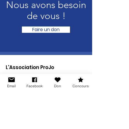
Nous avons besoin
de vous !
Faire un don
L'Association ProJo
AVEC ET GRÂCE À VOUS ON Y
ARRIVERA !
Email
Facebook
Don
Concours
Soutenez l’Association en devenant
membre sympathisant par un
versement libre.
Coordonnées bancaires :
IBAN CH
27 8080 8009 6984
2637 5