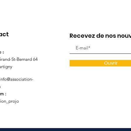
act
Recevez de nos nouve
e :
Grand-St-Bernard 64
Ouvrir
rtigny
info@association-
h
am :
tion_projo