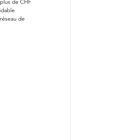
, plus de CHF 
idable 
 réseau de 