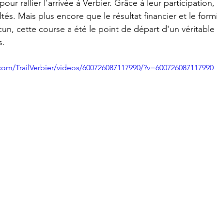
our rallier l'arrivée à Verbier. Grâce à leur participation
ltés. Mais plus encore que le résultat financier et le form
, cette course a été le point de départ d'un véritable
s.
com/TrailVerbier/videos/600726087117990/?v=600726087117990