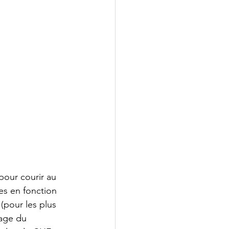
pour courir au 
es en fonction 
(pour les plus 
mage du 