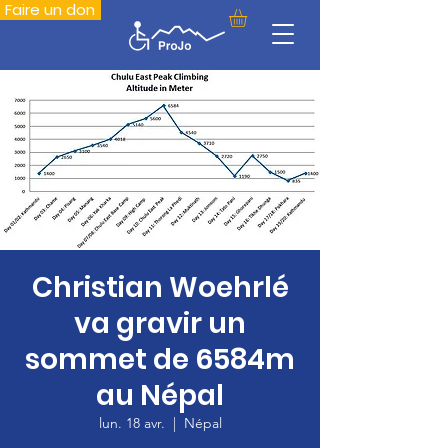
Faire un don
Christian Woehrlé
va gravir un
sommet de 6584m
au Népal
lun. 18 avr.
  |  
Népal