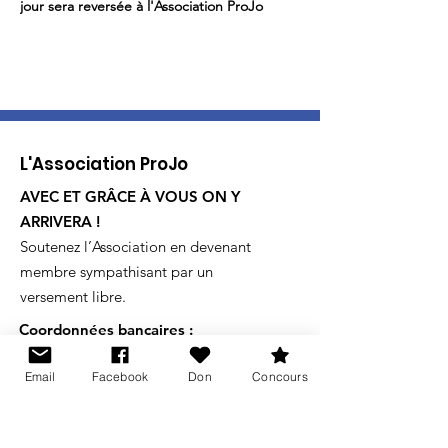
jour sera reversée à l'Association ProJo
L'Association ProJo
AVEC ET GRÂCE À VOUS ON Y
ARRIVERA !
Soutenez l’Association en devenant
membre sympathisant par un
versement libre.
Coordonnées bancaires :
IBAN CH
27 8080 8009 6984
2637 5
Email
Facebook
Don
Concours
Banque Raiffeisen, 1934 Le Châble
Recevez de nos nouvelles !